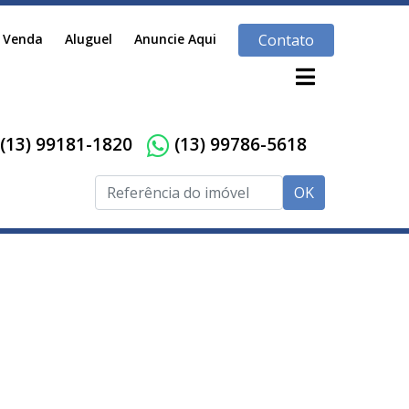
Venda
Aluguel
Anuncie Aqui
Contato
(13) 99181-1820
(13) 99786-5618
OK