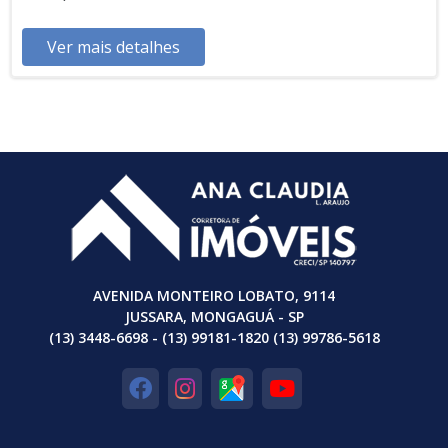
localizada em andar alto com sacada , proporcionando uma
vista privilegiada e maior ventilação natural. Além disso,
Ver mais detalhes
dispõe de uma vaga de garagem compartilhada , garantindo
praticidade no dia a dia. A localização no bairro Maracanã é
um grande diferencial, com fácil acesso a comércios, escolas,
transporte público e serviços essenciais. O condomínio
fechado oferece segurança 24 horas, tranquilidade e áreas
comuns bem cuidadas, perfeitas para quem busca qualidade
de vida. Esta é a oportunidade perfeita para quem deseja
adquirir uma casa confortável a 500metros da praia ,
moderna e bem localizada em Praia Grande. Agende uma
visita e encante-se com seu novo lar! Aceita Imóvel de Menor
valor
AVENIDA MONTEIRO LOBATO, 9114
JUSSARA, MONGAGUÁ - SP
(13) 3448-6698 - (13) 99181-1820 (13) 99786-5618