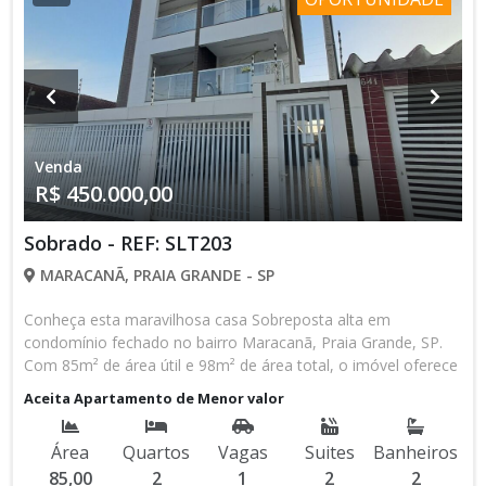
Venda
R$ 450.000,00
Sobrado - REF: SLT203
MARACANÃ, PRAIA GRANDE - SP
Conheça esta maravilhosa casa Sobreposta alta em
condomínio fechado no bairro Maracanã, Praia Grande, SP.
Com 85m² de área útil e 98m² de área total, o imóvel oferece
conforto e segurança para toda a família. São 2 quartos,
Aceita Apartamento de Menor valor
ambos suítes, garantindo privacidade e comodidade, além de
uma ampla sala americana, ideal para momentos de
Área
Quartos
Vagas
Suites
Banheiros
convivência e lazer. O acabamento em porcelanato confere
85,00
2
1
2
2
um toque de sofisticação e facilidade na limpeza. A casa está