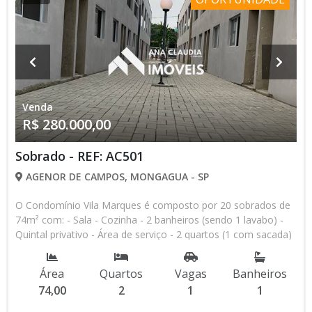
Venda
R$ 280.000,00
Sobrado - REF: AC501
AGENOR DE CAMPOS, MONGAGUA - SP
O Condomínio Vila Marques é composto por 20 sobrados de
74m² com: - Sala - Cozinha - 2 banheiros (sendo 1 lavabo) -
Quintal privativo - Área de serviço - 2 quartos (1 com sacada)
- 1 vaga de garagem - Área de lazer coletiva (piscina, 2
churrasqueiras e playground). Distância aproximada da praia
Área
Quartos
Vagas
Banheiros
de 2.400 metros IPTU em torno de R$ 80,00 mensal
74,00
2
1
1
Condomínio em torno de R$ 150,00 mensal