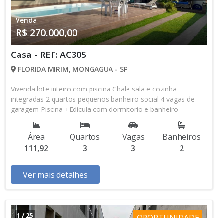
Venda
R$ 270.000,00
Casa - REF: AC305
FLORIDA MIRIM, MONGAGUA - SP
Vivenda lote inteiro com piscina Chale sala e cozinha
integradas 2 quartos pequenos banheiro social 4 vagas de
garagem Piscina +Edicula com dormitorio e banheiro
Documentação matricula e sequencia de contratos toda
sequencia para regularizacao Judicial.
Área
Quartos
Vagas
Banheiros
111,92
3
3
2
Ver mais detalhes
1
/
25
OPORTUNIDADE