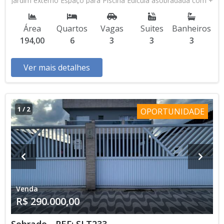
Jardim externo Espaço para Piscina Edicula asobradada com +
2 suites sala, cozinha, banheiros social R$ 849.900,00
Área
Quartos
Vagas
Suites
Banheiros
194,00
6
3
3
3
Ver mais detalhes
1
/
2
OPORTUNIDADE
Venda
R$ 290.000,00