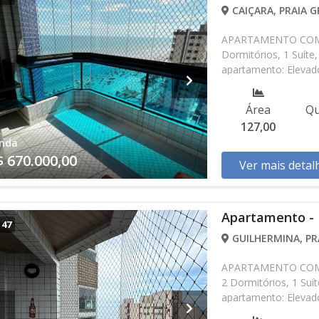
CAIÇARA, PRAIA G
APARTAMENTO COM 12
Dormitórios, 1 Suíte,
apartamento: Elevado
Individual, Piscina, 
Bancário Aceita Fin
Área
Qu
200.000,00 70 Parcel
127,00
Os valores e disponi
nda
verificar entrando 
$ 670.000,00
Ver mais detal
Apartamento - 
/
47
GUILHERMINA, PR
APARTAMENTO COM 10
2 Dormitórios, 1 Suít
apartamento: Elevador
24h, Interfone, Home