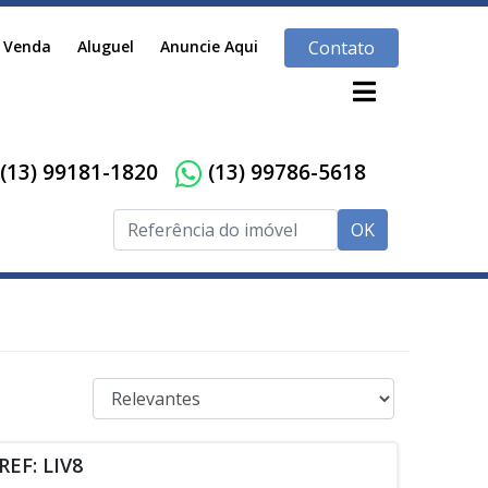
Venda
Aluguel
Anuncie Aqui
Contato
(13) 99181-1820
(13) 99786-5618
OK
REF: LIV8