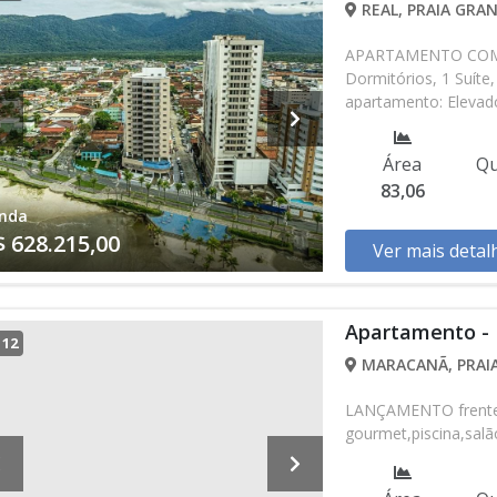
REAL, PRAIA GRAN
APARTAMENTO COM 83
Dormitórios, 1 Suíte,
apartamento: Elevador
Salão de Jogos, Sal
Churrasqueira, Predi
Área
Qu
alterados sem prévio
83,06
nossa equipe
nda
$ 628.215,00
Ver mais detal
Apartamento - 
/
12
MARACANÃ, PRAIA
LANÇAMENTO frente 
gourmet,piscina,salão