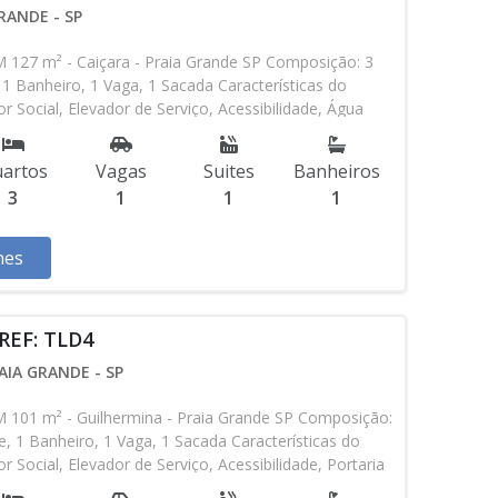
RANDE - SP
7 m² - Caiçara - Praia Grande SP Composição: 3
 1 Banheiro, 1 Vaga, 1 Sacada Características do
r Social, Elevador de Serviço, Acessibilidade, Água
Churrasqueira, Predio Frente Mar Aceita Financiamento
anciamento Direto com a Construtora Entrada de R$
artos
Vagas
Suites
Banheiros
as Mensais de R$ 6.714,00 R$ 670.000,00 valor Total *
3
1
1
1
bilidade podem ser alterados sem prévio aviso. Favor
em contato com nossa equipe
hes
REF: TLD4
AIA GRANDE - SP
1 m² - Guilhermina - Praia Grande SP Composição:
e, 1 Banheiro, 1 Vaga, 1 Sacada Características do
 Social, Elevador de Serviço, Acessibilidade, Portaria
 Box, Piscina, Salão de Jogos, Salão de Festas,