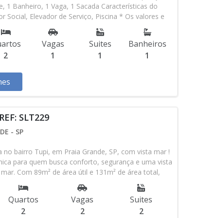
e, 1 Banheiro, 1 Vaga, 1 Sacada Características do
 Social, Elevador de Serviço, Piscina * Os valores e
 ser alterados sem prévio aviso. Favor verificar
o com nossa equipe
artos
Vagas
Suites
Banheiros
2
1
1
1
hes
REF: SLT229
DE - SP
no bairro Tupi, em Praia Grande, SP, com vista mar !
ica para quem busca conforto, segurança e uma vista
mar. Com 89m² de área útil e 131m² de área total,
 quartos, sendo 2 suítes, 2 vagas privativas, ideal para
am privacidade e praticidade. O apartamento conta com
Quartos
Vagas
Suites
adrão, incluindo porcelanato, granito, azulejo até o
2
2
2
achada. A cozinha americana planejada e semi-