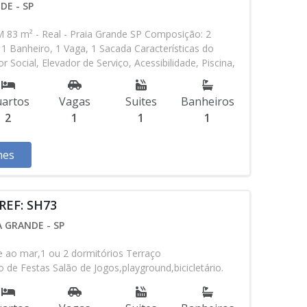
DE - SP
 m² - Real - Praia Grande SP Composição: 2
 1 Banheiro, 1 Vaga, 1 Sacada Características do
 Social, Elevador de Serviço, Acessibilidade, Piscina,
ão de Festas, Espaço Kids, Espaço Gourmet, Academia,
o Frente Mar * Os valores e disponibilidade podem ser
artos
Vagas
Suites
Banheiros
 aviso. Favor verificar entrando em contato com
2
1
1
1
hes
REF: SH73
 GRANDE - SP
ao mar,1 ou 2 dormitórios Terraço
 de Festas Salão de Jogos,playground,bicicletário.