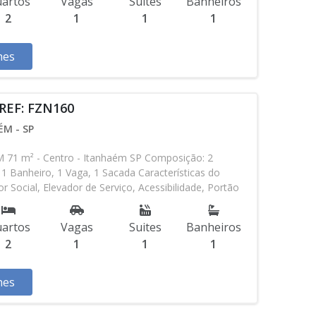
artos
Vagas
Suites
Banheiros
2
1
1
1
hes
REF: FZN160
M - SP
 m² - Centro - Itanhaém SP Composição: 2
 1 Banheiro, 1 Vaga, 1 Sacada Características do
 Social, Elevador de Serviço, Acessibilidade, Portão
 24h, Circuito Fechado TV, Piscina, Sauna, Salão de
tas, Quadra, Espaço Kids, Espaço Gourmet, Academia,
artos
Vagas
Suites
Banheiros
o Frente Mar Aceita Financiamento Direto com a
2
1
1
1
nto, Em Obras Entrada de R$ 192.900,00 100
R$ 3.215,00 9 Parcelas Anuais de R$ 7.144,44 R$
s Chaves R$ 643.000,00 valor Total * Os valores e
hes
 ser alterados sem prévio aviso. Favor verificar
o com nossa equipe