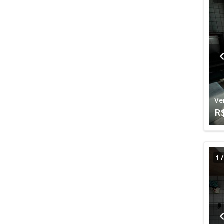
Ve
R
1