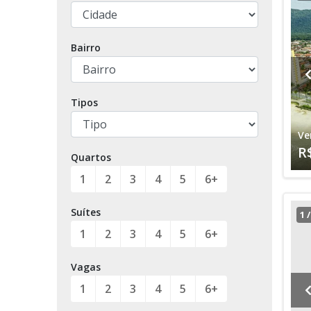
Bairro
Tipos
Ve
R
Quartos
1
2
3
4
5
6+
Suítes
1
1
2
3
4
5
6+
Vagas
1
2
3
4
5
6+