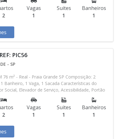
 Gourmet, Academia, Churrasqueira Aceita
artos
Vagas
Suites
Banheiros
io * Os valores e disponibilidade podem ser
2
1
1
1
 aviso. Favor verificar entrando em contato com
hes
REF: PIC56
DE - SP
 m² - Real - Praia Grande SP Composição: 2
 1 Banheiro, 1 Vaga, 1 Sacada Características do
 Social, Elevador de Serviço, Acessibilidade, Portão
e, Água Individual, Gás Encanado, Piscina, Sauna,
ão de Festas, Espaço Kids, Espaço Gourmet, Academia,
artos
Vagas
Suites
Banheiros
alores e disponibilidade podem ser alterados sem
2
1
1
1
verificar entrando em contato com nossa equipe
hes