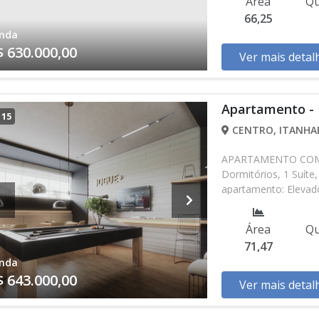
Área
Qu
66,25
nda
$ 630.000,00
Ver mais detal
Apartamento - 
/
15
CENTRO, ITANHAÉ
APARTAMENTO COM 71
Dormitórios, 1 Suíte,
apartamento: Elevador
Automático, Portaria
Jogos, Salão de Fes
Área
Qu
Churrasqueira, Predi
71,47
Construtora Lançame
nda
Parcelas Mensais de 
$ 643.000,00
64.300,00 Entrega da
Ver mais detal
disponibilidade podem
entrando em contat