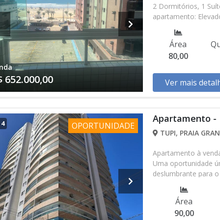
2 Dormitórios, 1 Suít
apartamento: Elevador
disponibilidade podem
entrando em contat
Área
Qu
80,00
nda
$ 652.000,00
Ver mais detal
Apartamento - 
/
4
OPORTUNIDADE
TUPI, PRAIA GRAN
Apartamento à venda 
Uma oportunidade ún
deslumbrante para o 
este imóvel oferece 2
famílias que valoriz
Área
acabamento de alto p
90,00
teto e cerâmica na f