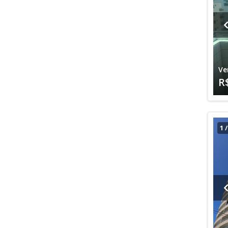
Ve
R
1